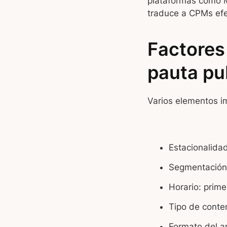
plataformas como M
traduce a CPMs efe
Factores
pauta pub
Varios elementos i
Estacionalida
Segmentación
Horario: prim
Tipo de conte
Formato del a