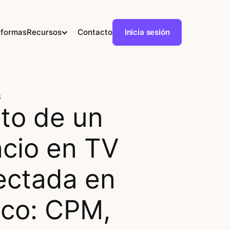
aformas
Recursos
Contacto
Inicia sesión
6
to de un
cio en TV
ctada en
co: CPM,