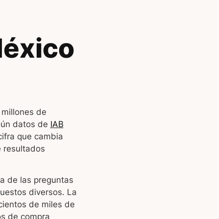
México
 millones de
gún datos de
IAB
 cifra que cambia
e resultados
a de las preguntas
uestos diversos. La
cientos de miles de
os de compra