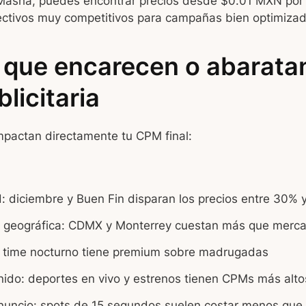
asha, puedes encontrar precios desde $0.01 MXN por v
ctivos muy competitivos para campañas bien optimizad
 que encarecen o abaratan
licitaria
mpactan directamente tu CPM final:
d: diciembre y Buen Fin disparan los precios entre 30%
 geográfica: CDMX y Monterrey cuestan más que merca
e time nocturno tiene premium sobre madrugadas
nido: deportes en vivo y estrenos tienen CPMs más alto
nuncio: spots de 15 segundos suelen costar menos que 