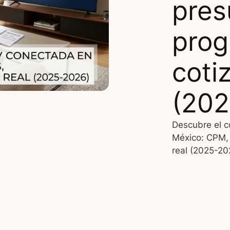
pres
prog
coti
(202
Descubre el c
México: CPM, 
real (2025-202