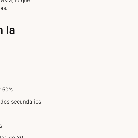
ista, lo que
as.
 la
 y 50%
dos secundarios
s
los de 30