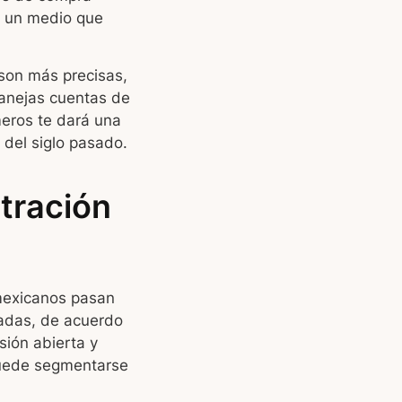
a un medio que
son más precisas,
manejas cuentas de
meros te dará una
 del siglo pasado.
tración
mexicanos pasan
adas, de acuerdo
sión abierta y
puede segmentarse