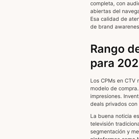
completa, con audi
abiertas del navega
Esa calidad de aten
de brand awarenes
Rango de
para 20
Los CPMs en CTV me
modelo de compra. 
impresiones. Inven
deals privados con
La buena noticia 
televisión tradicio
segmentación y med