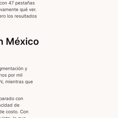
 con 47 pestañas
tivamente qué ver.
ero los resultados
n México
egmentación y
nos por mil
N, mientras que
parado con
acidad de
de costo. Con