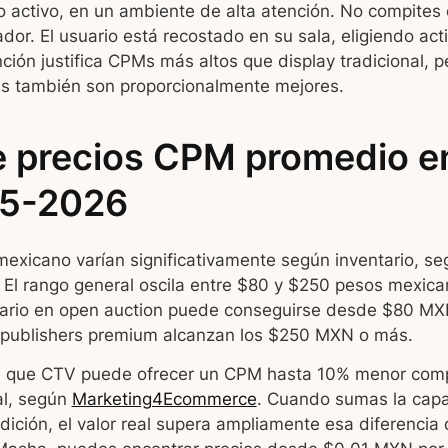
o activo, en un ambiente de alta atención. No compites
dor. El usuario está recostado en su sala, eligiendo ac
ción justifica CPMs más altos que display tradicional, p
s también son proporcionalmente mejores.
 precios CPM promedio e
25-2026
xicano varían significativamente según inventario, s
El rango general oscila entre $80 y $250 pesos mexica
tario en open auction puede conseguirse desde $80 MX
 publishers premium alcanzan los $250 MXN o más.
es que CTV puede ofrecer un CPM hasta 10% menor com
nal, según
Marketing4Ecommerce
. Cuando sumas la cap
ición, el valor real supera ampliamente esa diferencia 