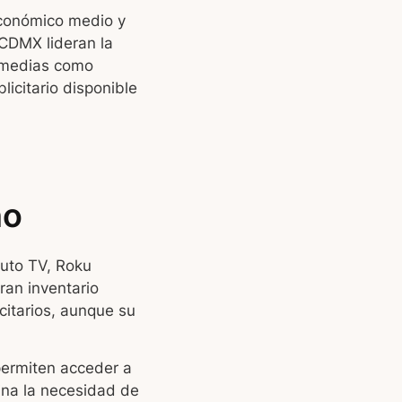
económico medio y
CDMX lideran la
s medias como
licitario disponible
no
luto TV, Roku
an inventario
citarios, aunque su
permiten acceder a
ina la necesidad de