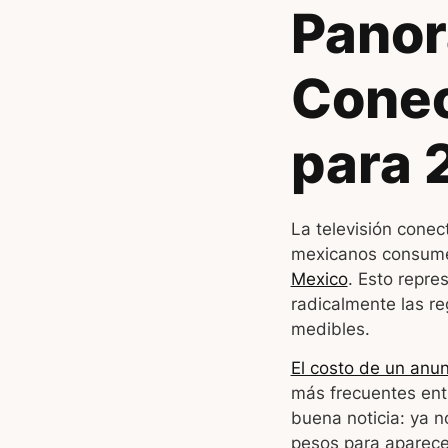
Panor
Conec
para 
La televisión conec
mexicanos consumen
Mexico
. Esto repre
radicalmente las re
medibles.
El costo de un anun
más frecuentes ent
buena noticia: ya 
pesos para aparece