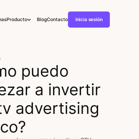
mas
Producto
Blog
Contacto
Inicia sesión
6
mo puedo
zar a invertir
tv advertising
co?