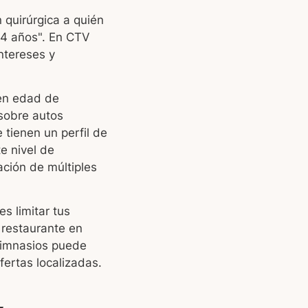
 quirúrgica a quién
54 años". En CTV
ntereses y
 en edad de
sobre autos
 tienen un perfil de
e nivel de
ción de múltiples
s limitar tus
 restaurante en
gimnasios puede
ertas localizadas.