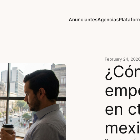
Anunciantes
Agencias
Platafor
February 24, 202
¿Có
empe
en c
mexi