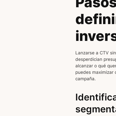
Pasos
defini
inver
Lanzarse a CTV sin 
desperdician presup
alcanzar o qué quer
puedes maximizar c
campaña.
Identific
segment