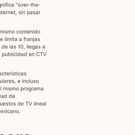
nifica "over-the-
ternet, sin pasar
l mismo contenido
 limita a franjas
 de las 10, llegas a
a publicidad en CTV
cterísticas
lares, e incluso
el mismo programa
dad de
uestos de TV lineal
exicano.