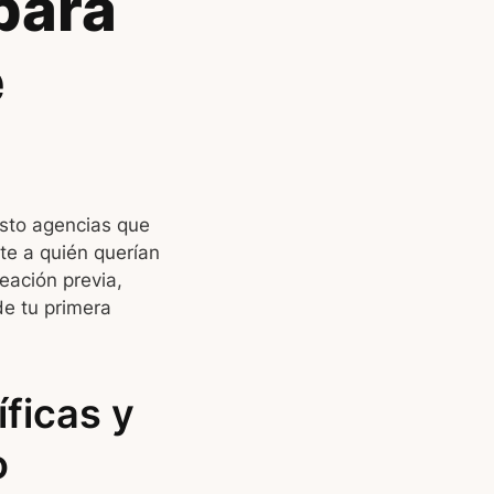
para
e
isto agencias que
te a quién querían
eación previa,
e tu primera
íficas y
o