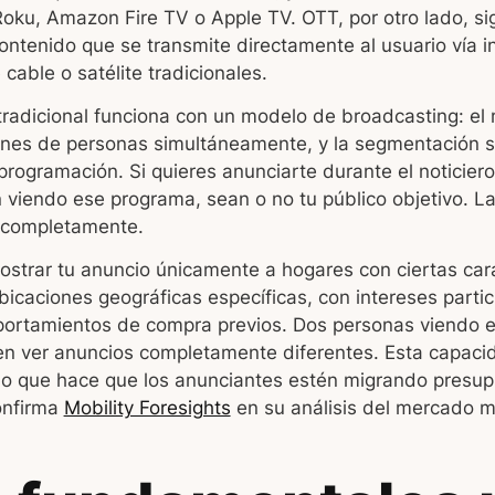
oku, Amazon Fire TV o Apple TV. OTT, por otro lado, sig
contenido que se transmite directamente al usuario vía in
cable o satélite tradicionales.
l tradicional funciona con un modelo de broadcasting: e
ones de personas simultáneamente, y la segmentación se
programación. Si quieres anunciarte durante el noticiero
 viendo ese programa, sean o no tu público objetivo. L
a completamente.
trar tu anuncio únicamente a hogares con ciertas cara
icaciones geográficas específicas, con intereses particu
ortamientos de compra previos. Dos personas viendo 
n ver anuncios completamente diferentes. Esta capaci
 lo que hace que los anunciantes estén migrando presup
onfirma
Mobility Foresights
en su análisis del mercado m