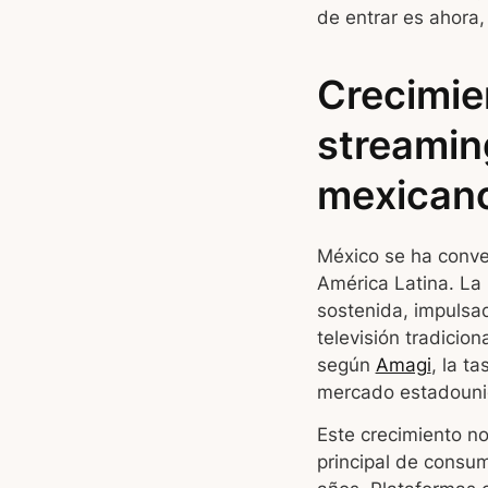
de entrar es ahora,
Crecimie
streamin
mexican
México se ha conve
América Latina. La
sostenida, impulsad
televisión tradici
según
Amagi
, la t
mercado estadouni
Este crecimiento n
principal de consu