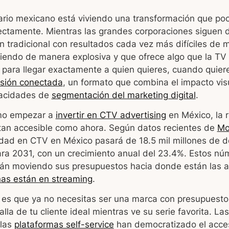
tario mexicano está viviendo una transformación que p
ctamente. Mientras las grandes corporaciones siguen 
ón tradicional con resultados cada vez más difíciles de m
iendo de manera explosiva y que ofrece algo que la TV 
a para llegar exactamente a quien quieres, cuando quie
isión conectada
, un formato que combina el impacto visu
pacidades de
segmentación del marketing digital
.
ómo empezar a
invertir en CTV advertising
en México, la 
tan accesible como ahora. Según datos recientes de
Mo
dad en CTV en México pasará de 18.5 mil millones de d
para 2031, con un crecimiento anual del 23.4%. Estos nú
tán moviendo sus presupuestos hacia donde están las au
as están en streaming
.
 es que ya no necesitas ser una marca con presupuestos
lla de tu cliente ideal mientras ve su serie favorita. La
 las
plataformas self-service
han democratizado el acce