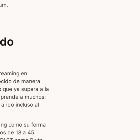
ium.
ado
treaming en
ecido de manera
 que ya supera a la
orprende a muchos:
ando incluso al
ming como su forma
os de 18 a 45