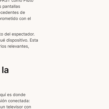
s FAST como Pluto
 pantallas
recedentes de
rometido con el
to del espectador.
ué dispositivo. Esta
ios relevantes,
 la
aquí es donde
sión conectada:
un televisor con