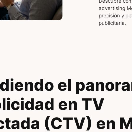
Descubre cóm
advertising M
precisión y op
publicitaria.
diendo el panor
blicidad en TV
tada (CTV) en 