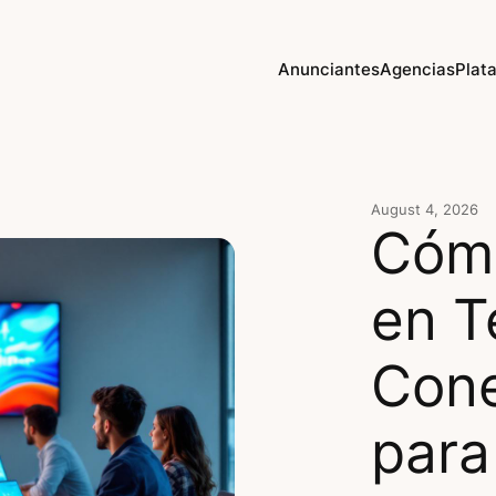
Anunciantes
Agencias
Plat
August 4, 2026
Cómo
en T
Cone
para