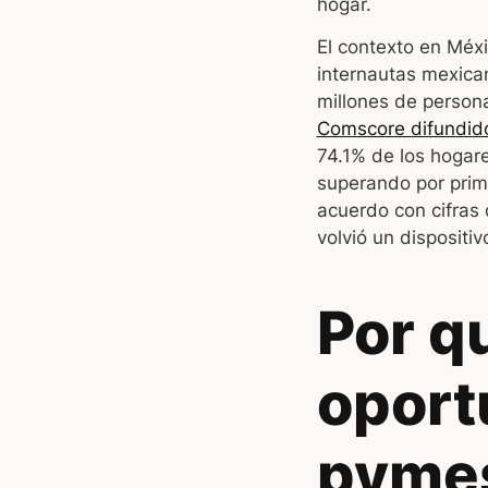
hogar.
El contexto en Méxi
internautas mexica
millones de person
Comscore difundid
74.1% de los hogar
superando por prim
acuerdo con cifras
volvió un dispositi
Por q
oport
pymes