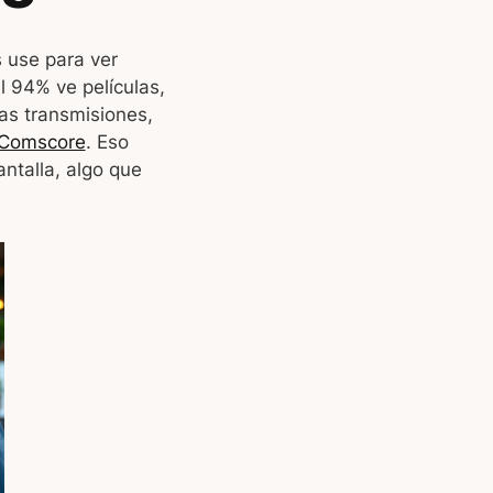
 use para ver
l 94% ve películas,
las transmisiones,
Comscore
. Eso
antalla, algo que