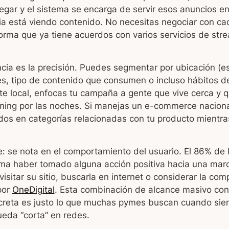
legar y el sistema se encarga de servir esos anuncios e
a está viendo contenido. No necesitas negociar con cad
orma que ya tiene acuerdos con varios servicios de str
ncia es la precisión. Puedes segmentar por ubicación (
es, tipo de contenido que consumen o incluso hábitos de 
te local, enfocas tu campaña a gente que vive cerca y 
ming por las noches. Si manejas un e-commerce nacion
dos en categorías relacionadas con tu producto mientra
: se nota en el comportamiento del usuario. El 86% de 
ma haber tomado alguna acción positiva hacia una mar
visitar su sitio, buscarla en internet o considerar la co
por
OneDigital
. Esta combinación de alcance masivo co
creta es justo lo que muchas pymes buscan cuando sien
ueda “corta” en redes.