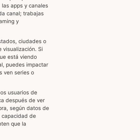
n las apps y canales
a canal; trabajas
eaming y
estados, ciudades o
visualización. Si
que está viendo
al, puedes impactar
s ven series o
los usuarios de
ca después de ver
mpra, según datos de
n capacidad de
ten que la