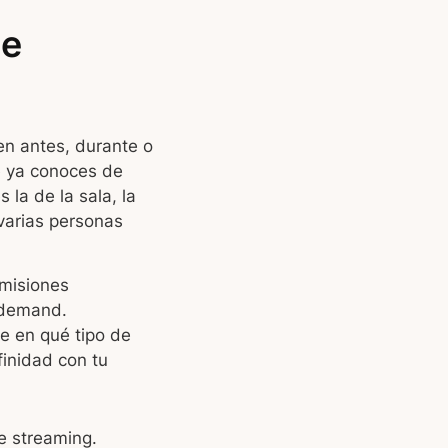
de
en antes, durante o
ue ya conoces de
 la de la sala, la
varias personas
smisiones
 demand.
e en qué tipo de
finidad con tu
e streaming.