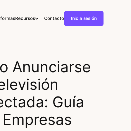
aformas
Recursos
Contacto
Inicia sesión
 Anunciarse
elevisión
ctada: Guía
 Empresas