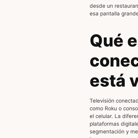
desde un restauran
esa pantalla grand
Qué es
conec
está 
Televisión conectad
como Roku o consol
el celular. La difer
plataformas digital
segmentación y medi