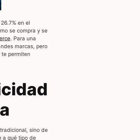
 26.7% en el
ómo se compra y se
erce
. Para una
randes marcas, pero
 te permiten
icidad
da
radicional, sino de
e a qué tipo de