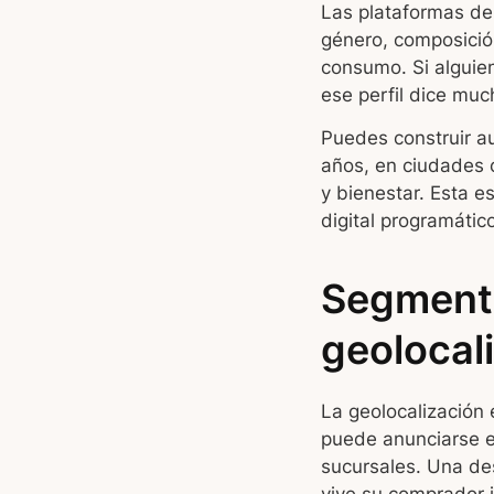
Las plataformas de
género, composició
consumo. Si alguie
ese perfil dice muc
Puedes construir au
años, en ciudades 
y bienestar. Esta e
digital programátic
Segmenta
geolocal
La geolocalización
puede anunciarse e
sucursales. Una de