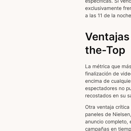
específicas. Si ve
exclusivamente fren
a las 11 de la noch
Ventajas
the-Top
La métrica que más 
finalización de vid
encima de cualquier
espectadores no pu
recostados en su sa
Otra ventaja crític
paneles de Nielsen
anuncio completo, 
campañas en tiempo