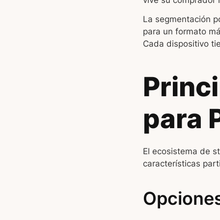
vive su comprador i
La segmentación po
para un formato más
Cada dispositivo ti
Princ
para 
El ecosistema de s
características par
Opciones