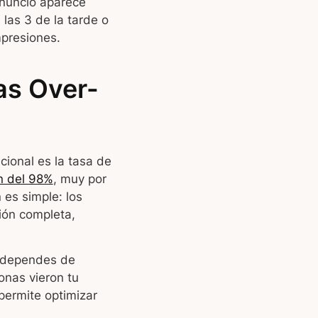
anuncio aparece
 las 3 de la tarde o
mpresiones.
as Over-
cional es la tasa de
n del 98%
, muy por
 es simple: los
ión completa,
de dependes de
onas vieron tu
permite optimizar