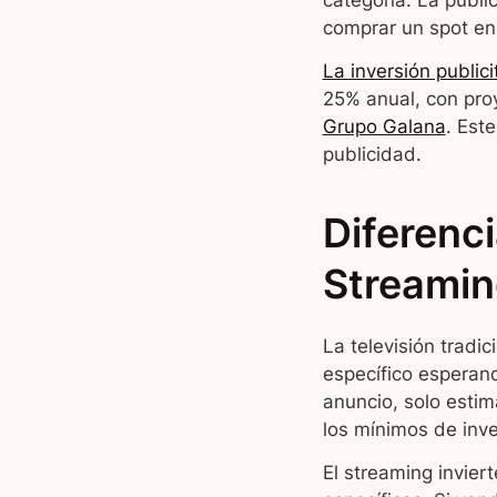
categoría. La publ
comprar un spot en 
La inversión public
25% anual, con proy
Grupo Galana
. Est
publicidad.
Diferenci
Streami
La televisión tradi
específico esperand
anuncio, solo estim
los mínimos de inve
El streaming invier