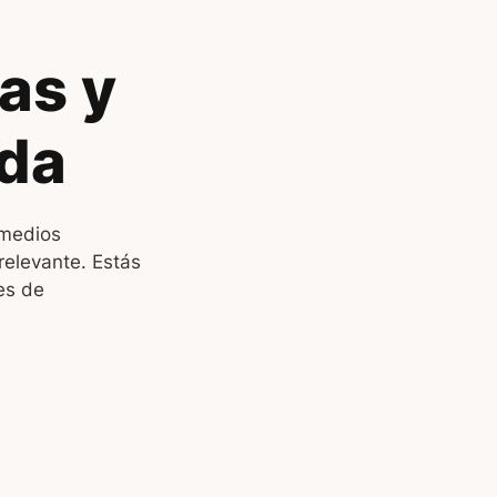
as y
da
 medios
relevante. Estás
es de