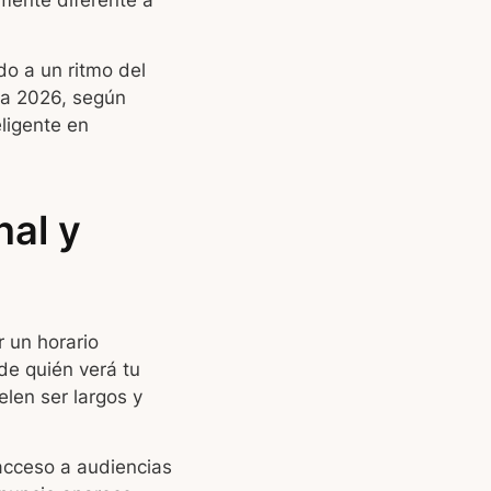
mente diferente a
o a un ritmo del
ra 2026, según
eligente en
nal y
 un horario
de quién verá tu
elen ser largos y
 acceso a audiencias