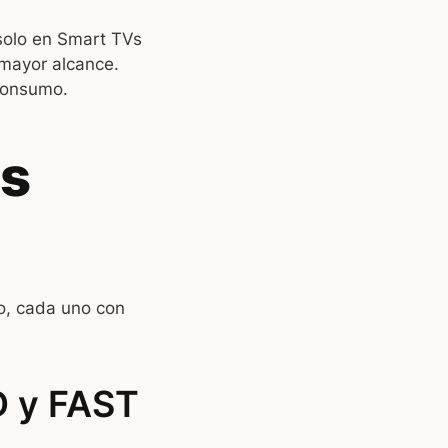
solo en Smart TVs
 mayor alcance.
 consumo.
as
o, cada uno con
D y FAST