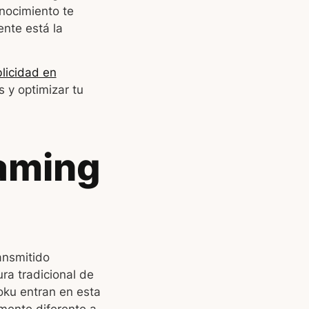
onocimiento te
nte está la
licidad en
 y optimizar tu
aming
ansmitido
ura tradicional de
oku entran en esta