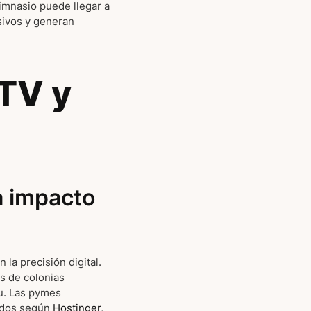
imnasio puede llegar a
sivos y generan
TV y
a impacto
 la precisión digital.
s de colonias
u. Las pymes
nidos según
Hostinger
,