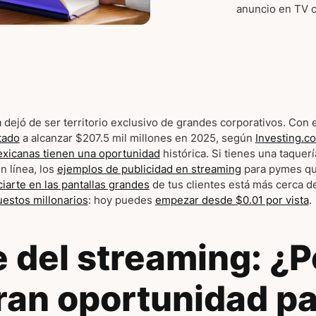
anuncio en TV 
 dejó de ser territorio exclusivo de grandes corporativos. Con e
tado
a alcanzar $207.5 mil millones en 2025, según
Investing.c
xicanas tienen una oportunidad
histórica. Si tienes una taquer
n línea, los
ejemplos de publicidad en streaming
para pymes qu
iarte en las pantallas grandes
de tus clientes está más cerca d
estos millonarios
: hoy puedes
empezar desde $0.01 por vista
.
e del streaming: ¿P
gran oportunidad pa