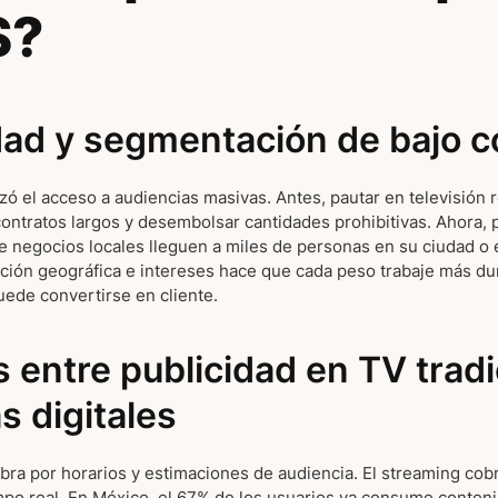
S?
dad y segmentación de bajo c
zó el acceso a audiencias masivas. Antes, pautar en televisión 
 contratos largos y desembolsar cantidades prohibitivas. Ahora,
 negocios locales lleguen a miles de personas en su ciudad o 
ción geográfica e intereses hace que cada peso trabaje más dur
ede convertirse en cliente.
s entre publicidad en TV tradi
s digitales
obra por horarios y estimaciones de audiencia. El streaming cobr
mpo real. En México, el 67% de los usuarios ya consume conteni