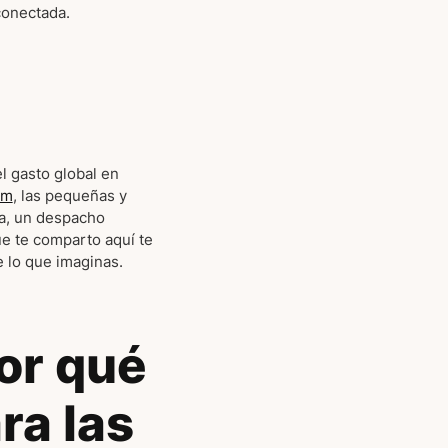
conectada.
l gasto global en
om
, las pequeñas y
ía, un despacho
e te comparto aquí te
e lo que imaginas.
or qué
ra las