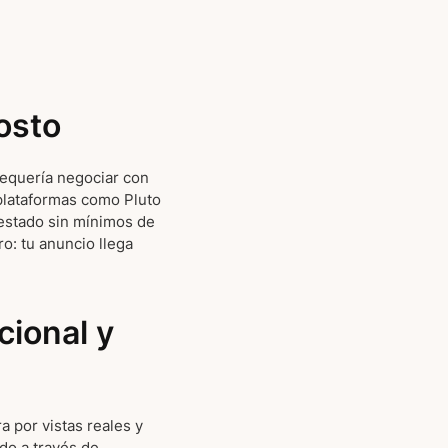
osto
requería negociar con
 plataformas como Pluto
estado sin mínimos de
o: tu anuncio llega
cional y
a por vistas reales y
do a través de