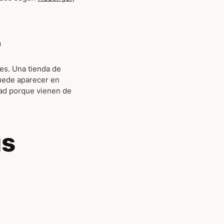
o
es. Una tienda de
puede aparecer en
dad porque vienen de
us