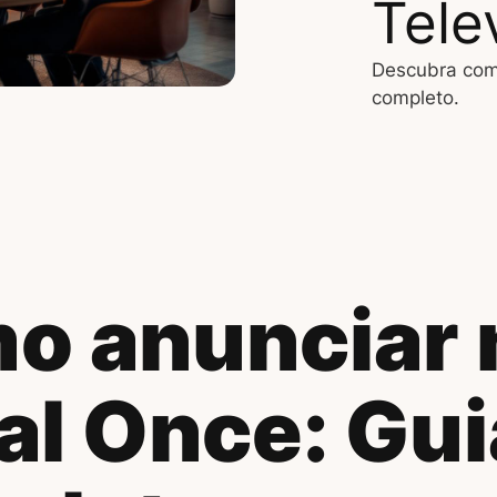
Tele
Descubra com
completo.
o anunciar 
al Once: Gui