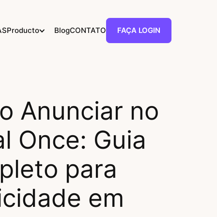
AS
Producto
Blog
CONTATO
FAÇA LOGIN
 Anunciar no
l Once: Guia
leto para
icidade em