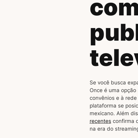
com
publ
tele
Se você busca expan
Once é uma opção a
convênios e à rede
plataforma se posi
mexicano. Além dis
recentes
confirma q
na era do streamin