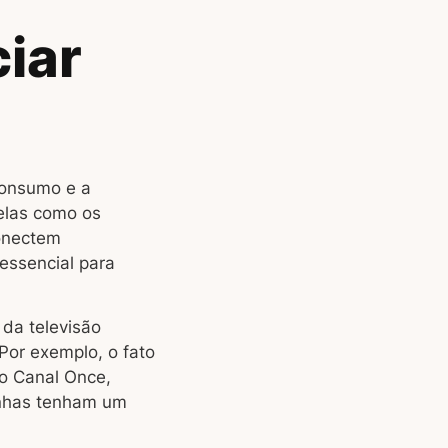
iar
consumo e a
velas como os
conectem
essencial para
da televisão
Por exemplo, o fato
o Canal Once,
anhas tenham um