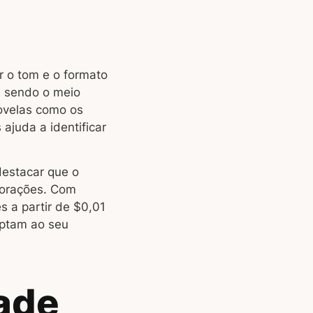
r o tom e o formato
a sendo o meio
novelas como os
ajuda a identificar
destacar que o
rporações. Com
s a partir de $0,01
aptam ao seu
dade