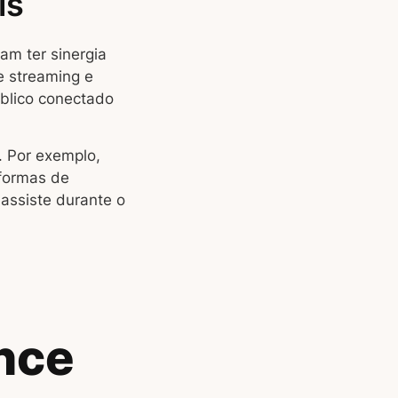
is
am ter sinergia
e streaming e
blico conectado
 Por exemplo,
formas de
assiste durante o
nce