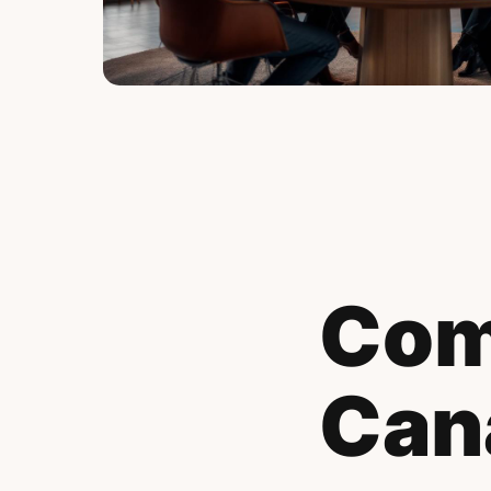
Com
Can