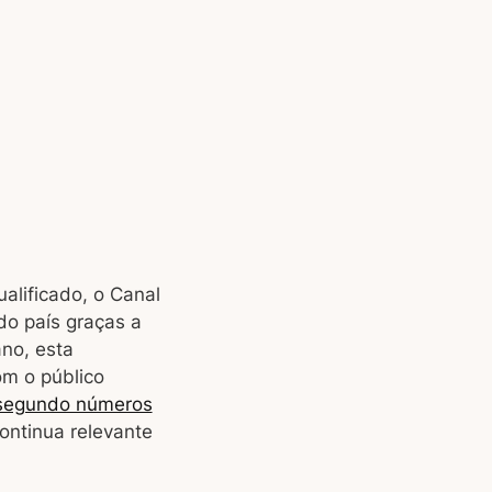
ualificado, o Canal
o país graças a
no, esta
m o público
segundo números
continua relevante