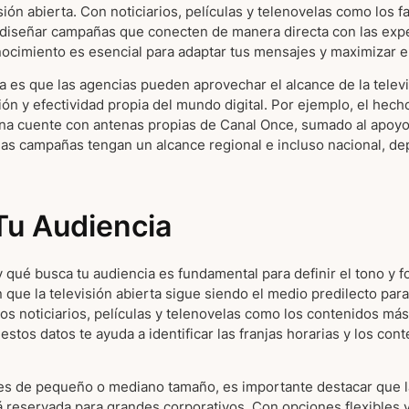
sión abierta. Con noticiarios, películas y telenovelas como los f
e diseñar campañas que conecten de manera directa con las expe
ocimiento es esencial para adaptar tus mensajes y maximizar el 
va es que las agencias pueden aprovechar el alcance de la televi
ión y efectividad propia del mundo digital. Por ejemplo, el he
ana cuente con antenas propias de Canal Once, sumado al apoy
 las campañas tengan un alcance regional e incluso nacional, d
Tu Audiencia
qué busca tu audiencia es fundamental para definir el tono y f
n que la televisión abierta sigue siendo el medio predilecto para
os noticiarios, películas y telenovelas como los contenidos m
estos datos te ayuda a identificar las franjas horarias y los con
es de pequeño o mediano tamaño, es importante destacar que la 
tá reservada para grandes corporativos. Con opciones flexibles 