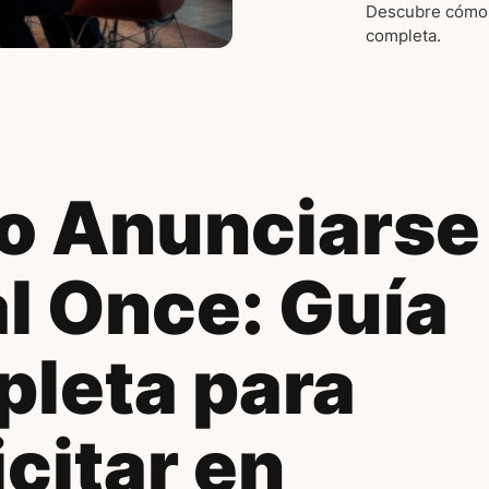
Descubre cómo 
completa.
 Anunciarse
l Once: Guía
leta para
citar en