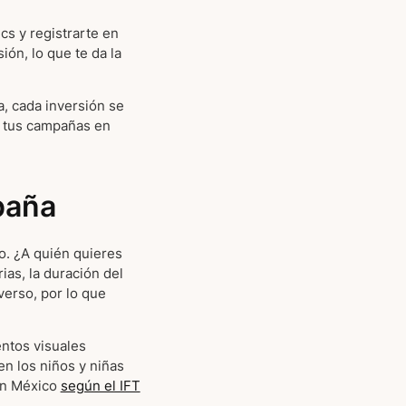
cs y registrarte en
ón, lo que te da la
a, cada inversión se
r tus campañas en
paña
o. ¿A quién quieres
ias, la duración del
verso, por lo que
entos visuales
n los niños y niñas
 en México
según el IFT