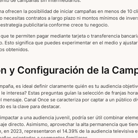
iento de campañas sin intermediarios.
 ofrecen la posibilidad de iniciar campañas en menos de 10 cli
 necesitas contratos a largo plazo ni montos mínimos de inversi
 estrategia publicitaria conforme crece tu negocio.
que te permiten pagar mediante tarjeta o transferencia bancari
o. Esto significa que puedes experimentar en el medio y ajusta
dos obtenidos.
ón y Configuración de la Cam
paña, es ideal definir claramente quién es tu audiencia objetiv
le interesa? Estas preguntas guían la selección de franjas horar
l mensaje. Canal Once se caracteriza por captar a un público di
do es la clave para destacar.
impactar a una audiencia juvenil, podría ser útil combinar elem
aje directo. Asimismo, aprovechar la alta permanencia que tiene
ue, en 2023, representaron el 14.39% de la audiencia televisiva
pañas orientadas a segmentos familiares.