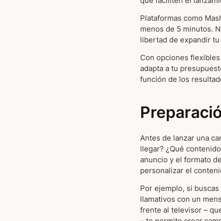
que faciliten el lanzam
Plataformas como Masha
menos de 5 minutos. No
libertad de expandir tu
Con opciones flexibles 
adapta a tu presupuest
función de los resulta
Preparaci
Antes de lanzar una cam
llegar? ¿Qué contenido 
anuncio y el formato de
personalizar el conteni
Por ejemplo, si buscas 
llamativos con un mens
frente al televisor – q
– te permite crear cam