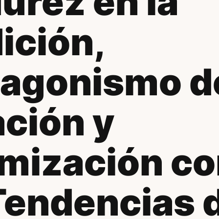
urez en la
ición,
tagonismo de
ción y
imización c
Tendencias 