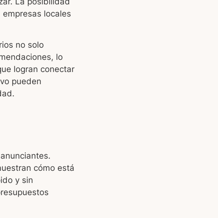
zar. La posibilidad
s empresas locales
ios no solo
mendaciones, lo
que logran conectar
tivo pueden
dad.
anunciantes.
muestran cómo está
ido y sin
 presupuestos