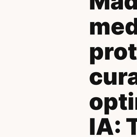
Mad
med
pro
cura
opt
IA: 