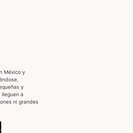
n México y
iéndose,
pequeñas y
 lleguen a
iones ni grandes