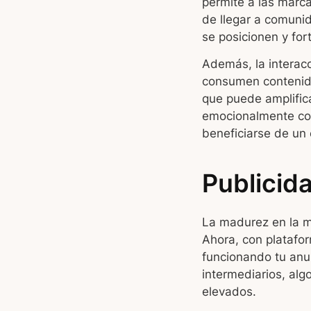
permite a las marca
de llegar a comuni
se posicionen y for
Además, la interacc
consumen contenido
que puede amplific
emocionalmente con
beneficiarse de un 
Publicid
La madurez en la m
Ahora, con platafo
funcionando tu anun
intermediarios, al
elevados.