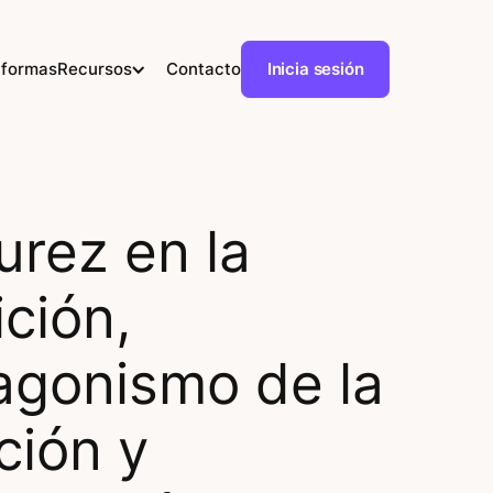
aformas
Recursos
Contacto
Inicia sesión
rez en la
ción,
agonismo de la
ción y