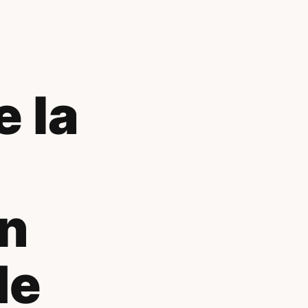
 la
on
de