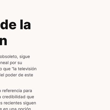
de la
ón
 obsoleto, sigue
neal por su
que “la televisión
del poder de este
 referencia para
 credibilidad que
os recientes siguen
te en una opción