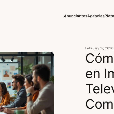
Anunciantes
Agencias
Plat
February 17, 2026
Cómo
en I
Tele
Comp