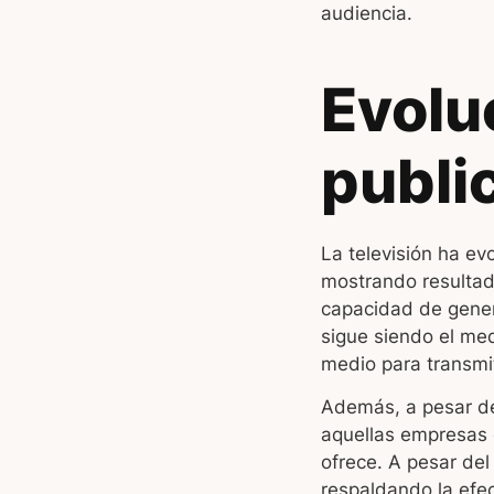
audiencia.
Evoluc
publi
La televisión ha ev
mostrando resultado
capacidad de genera
sigue siendo el me
medio para transmi
Además, a pesar del
aquellas empresas q
ofrece. A pesar del 
respaldando la efec