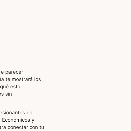
de parecer
ía te mostrará los
 qué esta
s sin
resionantes en
s Económicos y
ara conectar con tu