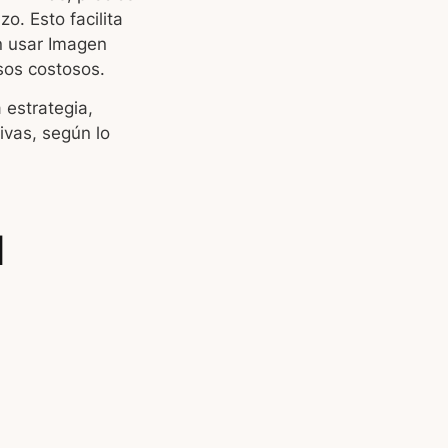
o. Esto facilita
n usar Imagen
sos costosos.
 estrategia,
ivas, según lo
u