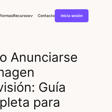
aformas
Recursos
Contacto
Inicia sesión
 Anunciarse
magen
visión: Guía
leta para