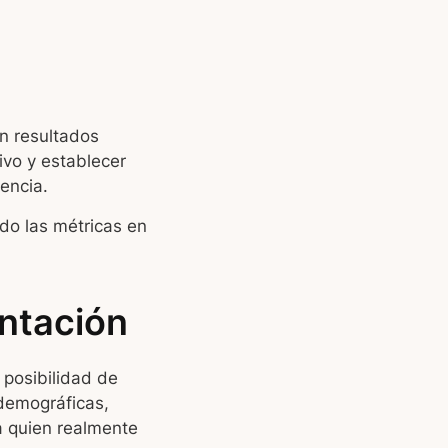
n resultados
ivo y establecer
encia.
ndo las métricas en
entación
 posibilidad de
 demográficas,
 a quien realmente