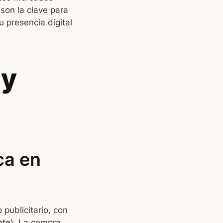
 son la clave para
 presencia digital
 y
ca en
publicitario, con
nte
). La compra