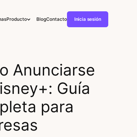
mas
Producto
Blog
Contacto
Inicia sesión
 Anunciarse
isney+: Guía
leta para
resas