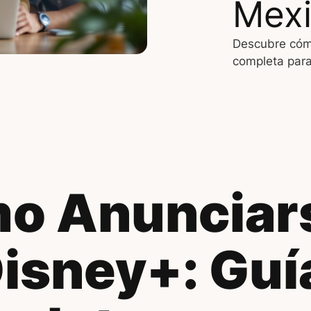
Mex
Descubre cómo
completa par
o Anunciar
Disney+: Guí