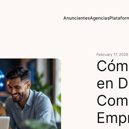
Anunciantes
Agencias
Platafor
February 17, 2026
Cómo
en D
Comp
Emp