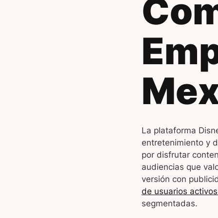
Com
Emp
Mex
La plataforma Disne
entretenimiento y d
por disfrutar conte
audiencias que valo
versión con public
de usuarios activo
segmentadas.