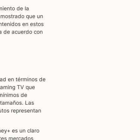
miento de la
demostrado que un
ntenidos en estos
ta de acuerdo con
dad en términos de
reaming TV que
 mínimos de
 tamaños. Las
utos representan
ney+ es un claro
ntes mercados