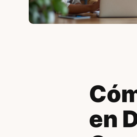
Cóm
en 