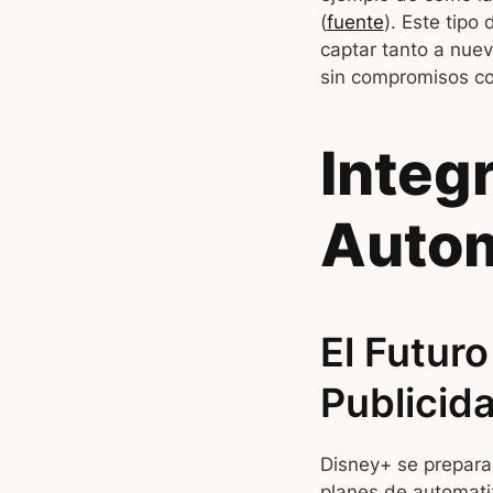
(
fuente
). Este tipo
captar tanto a nue
sin compromisos co
Integ
Autom
El Futur
Publicid
Disney+ se prepara 
planes de automati