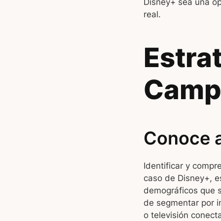
Disney+ sea una op
real.
Estra
Campa
Conoce a
Identificar y compr
caso de Disney+, e
demográficos que s
de segmentar por in
o televisión conect