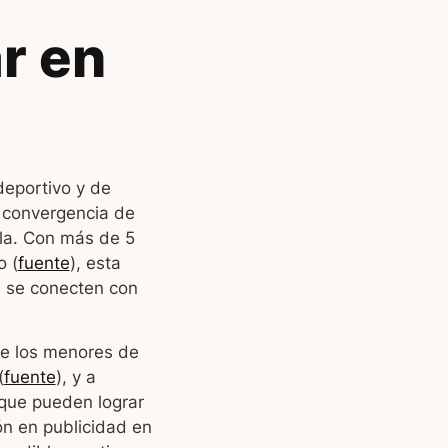
ar en
deportivo y de
a convergencia de
ala. Con más de 5
o (
fuente
), esta
s se conecten con
de los menores de
(
fuente
), y a
 que pueden lograr
ón en publicidad en