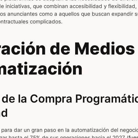
 de iniciativas, que combinan accesibilidad y flexibilidad,
vos anunciantes como a aquellos que buscan expandir su
ntractuales complicados.
ración de Medios
atización
o de la Compra Programáti
ad
para dar un gran paso en la automatización del negocio 
zar hasta el 75% de sus operaciones hacia el 2027 (
fue