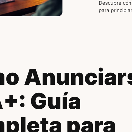
Descubre cómo
para principia
o Anunciar
+: Guía
pleta para