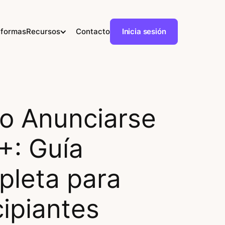
aformas
Recursos
Contacto
Inicia sesión
 Anunciarse
+: Guía
leta para
cipiantes