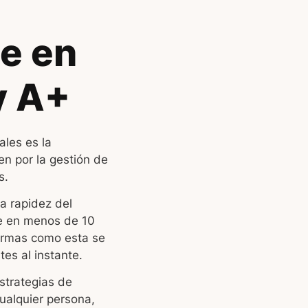
e en
y A+
ales es la
en por la gestión de
s.
a rapidez del
se en menos de 10
formas como esta se
tes al instante.
estrategias de
ualquier persona,