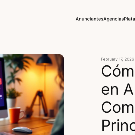
Anunciantes
Agencias
Plat
February 17, 2026
Cómo
en A
Comp
Prin