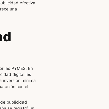
blicidad efectiva.
rece una
ad
por las PYMES. En
idad digital les
a inversión mínima
aración con el
 de publicidad
aña se registró un