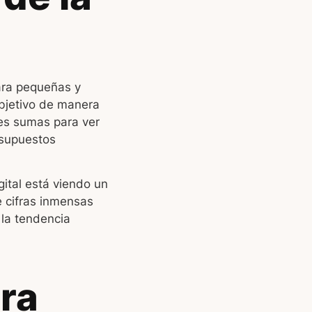
ara pequeñas y
objetivo de manera
des sumas para ver
esupuestos
gital está viendo un
e cifras inmensas
la tendencia
ra