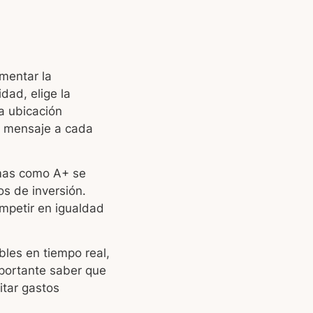
umentar la
dad, elige la
a ubicación
l mensaje a cada
rmas como A+ se
os de inversión.
mpetir en igualdad
les en tiempo real,
mportante saber que
itar gastos