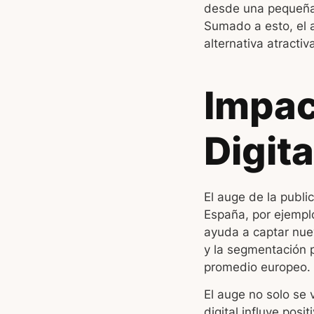
desde una pequeña 
Sumado a esto, el
alternativa atractiv
Impac
Digit
El auge de la publi
España, por ejemplo
ayuda a captar nuev
y la segmentación 
promedio europeo.
El auge no solo se 
digital influye pos