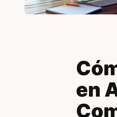
Cóm
en A
Com